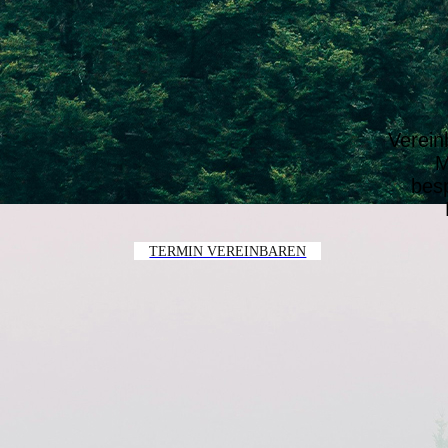
Verein
M
besp
TERMIN VEREINBAREN