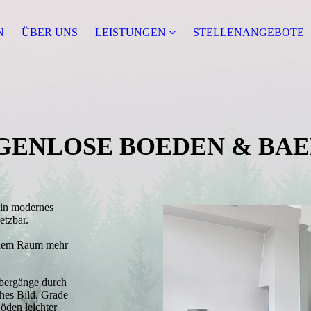
N
ÜBER UNS
LEISTUNGEN
STELLENANGEBOTE
GEN­LOSE BOE­DEN & BAE
 ein modernes
setzbar.
s dem Raum mehr
Übergänge durch
hes Bild. Grade
öden leichter