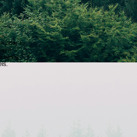
on oder E-
insam
e beste
is.