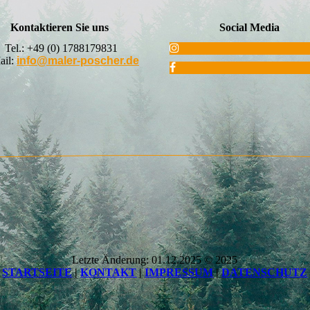
Kontaktieren Sie uns
Social Media
Tel.:
+49 (0) 1788179831
ail:
info@maler-poscher.de
Letzte Änderung: 01.12.2025 © 2025
STARTSEITE
|
KONTAKT
|
IMPRESSUM
|
DATENSCHUTZ