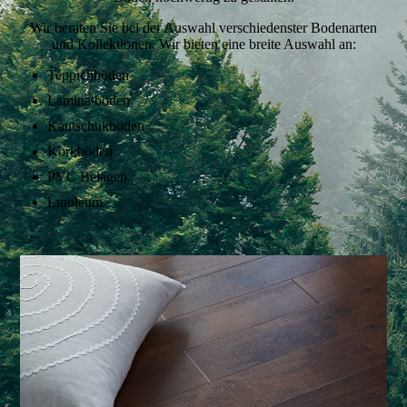
Wir beraten Sie bei der Auswahl verschiedenster Bodenarten
und Kollektionen. Wir bieten eine breite Auswahl an:
Teppichböden
Laminatböden
Kautschukböden
Korkböden
PVC Belägen
Linoleum