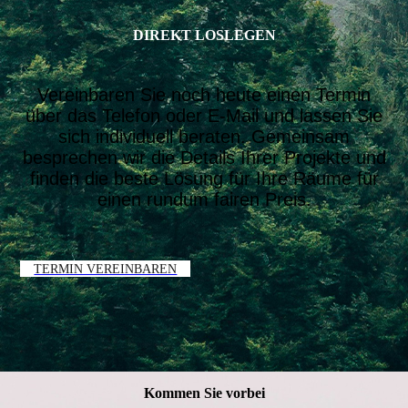
DIREKT LOSLEGEN
Vereinbaren Sie noch heute einen Termin
über das Telefon oder E-Mail und lassen Sie
sich individuell beraten. Gemeinsam
besprechen wir die Details Ihrer Projekte und
finden die beste Lösung für Ihre Räume für
einen rundum fairen Preis.
TERMIN VEREINBAREN
Kommen Sie vorbei