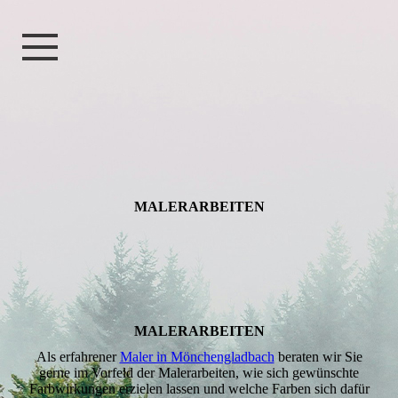
MALER­­ARBEITEN
MALERARBEITEN
Als erfahrener
Maler in Mönchengladbach
beraten wir Sie
gerne im Vorfeld der Malerarbeiten, wie sich gewünschte
Farbwirkungen erzielen lassen und welche Farben sich dafür