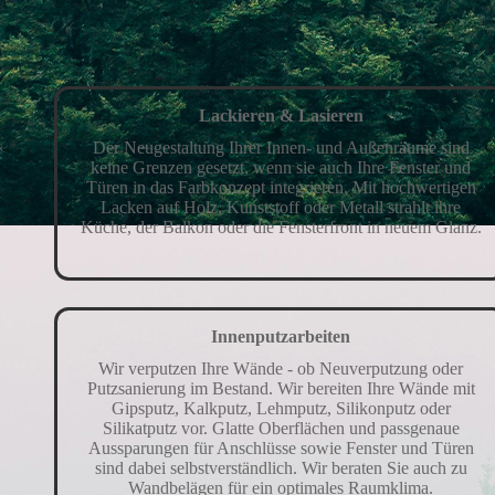
Lackieren & Lasieren
Der Neugestaltung Ihrer Innen- und Außenräume sind
keine Grenzen gesetzt, wenn sie auch Ihre Fenster und
Türen in das Farbkonzept integrieren. Mit hochwertigen
Lacken auf Holz, Kunststoff oder Metall strahlt ihre
Küche, der Balkon oder die Fensterfront in neuem Glanz.
Innenputzarbeiten
Wir verputzen Ihre Wände - ob Neuverputzung oder
Putzsanierung im Bestand. Wir bereiten Ihre Wände mit
Gipsputz, Kalkputz, Lehmputz, Silikonputz oder
Silikatputz vor. Glatte Oberflächen und passgenaue
Aussparungen für Anschlüsse sowie Fenster und Türen
sind dabei selbstverständlich. Wir beraten Sie auch zu
Wandbelägen für ein optimales Raumklima.