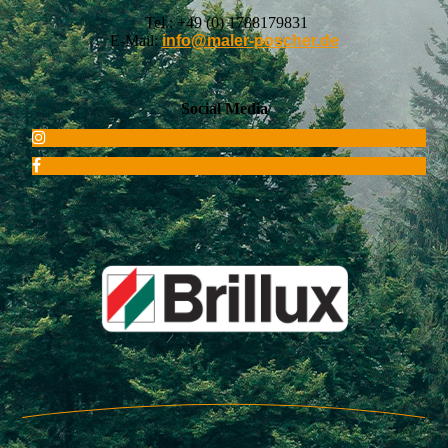
Tel.:
+49 (0) 1788179831
E-Mail:
info@maler-poscher.de
Social Media