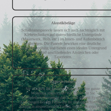
Akustikbeläge
Schalldämmpaneele lassen sich auch nachträglich mit
Klebetechniken auf unterschiedliche Untergründe
(Mauerwerk, Holz, etc.) im Innen- und Außenbereich
aufbringen. Die Paneele bewirken eine deutliche
Schallentkopplung und bieten einen idealen Untergrund
für Putz und anschließendes Anstreichen oder
Tapezieren.
Renovierungen
Sie möchten Ihr gesamtes Haus oder Ihre ganze
Wohnung renovieren? Wir führen für Sie
Komplettrenovierungen durch - und das mit System!
Angefangen bei der Farbwahl für die unterschiedlichen
Räume in ansprechenden Farben, bis hin zu einer neuen
Raumaufteilung und dem Innenausbau, sind wir Ihr