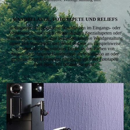
WANDBELAEGE, FOTOTAPETE UND RELIEFS
Insbesondere repräsentative Wandflächen im Eingangs- oder
Wohnbereich lassen sich effektvoll durch Spezialtapeten oder
Reliefs aufwerten. Für eine besonders kreative Wandgestaltung
bieten sich Wandbilder und Wand-Tattoos an. Beispielsweise
gestalten wir Kinderzimmer kreativ in den Farben von
Superhelden, bringen Einzelmotive als Wandtattoo an oder
gestalten Ihren Arbeitsplatz einzigartig mit einer Fototapete
Ihrer Wahl. Wir beraten Sie gerne!