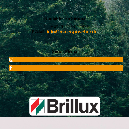
Kontaktieren Sie uns
Tel.:
+49 (0) 1788179831
E-Mail:
info@maler-poscher.de
Social Media