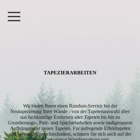
TAPEZIER­ARBEITEN
Wir bieten Ihnen einen Rundum-Service bei der
Neutapezierung Ihrer Wände - von der Tapetenauswahl über
das fachkundige Entfernen alter Tapeten bis hin zu
Grundierungs-, Putz- und Spachtelarbeiten sowie maßgenauem
Aufbringen der neuen Tapeten. Für aufregende Effekttapeten
und weitere Schmucktechniken, schauen Sie sich auch auf der
Seiten Dekorative Wandgestaltung um!